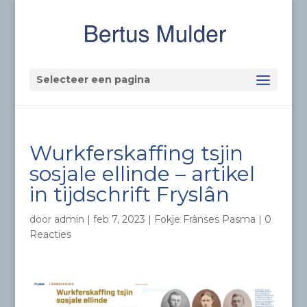
Selecteer een pagina
Wurkferskaffing tsjin
sosjale ellinde – artikel
in tijdschrift Fryslân
door
admin
|
feb 7, 2023
|
Fokje Frânses Pasma
|
0
Reacties