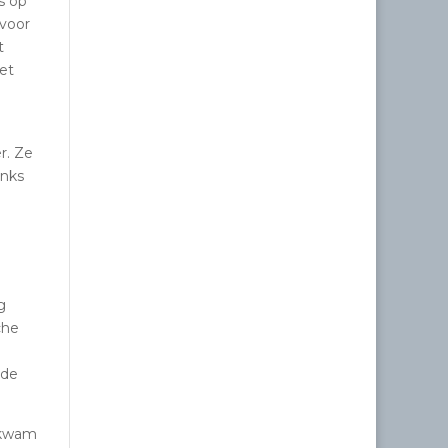
s op
voor
t
et
r. Ze
inks
g
che
 de
 kwam