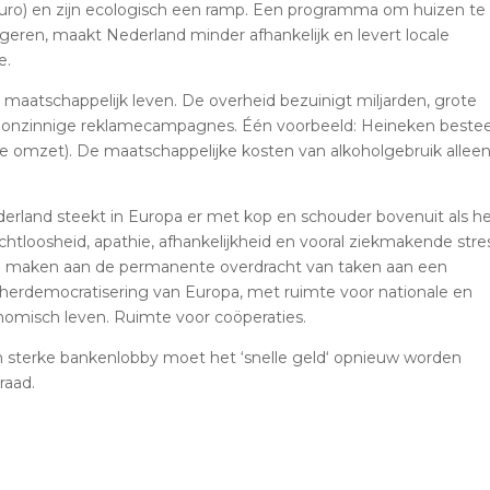
 euro) en zijn ecologisch een ramp. Een programma om huizen te
ngeren, maakt Nederland minder afhankelijk en levert locale
e.
 maatschappelijk leven. De overheid bezuinigt miljarden, grote
 aan onzinnige reklamecampagnes. Één voorbeeld: Heineken best
 de omzet). De maatschappelijke kosten van alkoholgebruik alleen
derland steekt in Europa er met kop en schouder bovenuit als h
htloosheid, apathie, afhankelijkheid en vooral ziekmakende stres
nde maken aan de permanente overdracht van taken aan een
erdemocratisering van Europa, met ruimte voor nationale en
nomisch leven. Ruimte voor coöperaties.
n sterke bankenlobby moet het ‘snelle geld‘ opnieuw worden
raad.