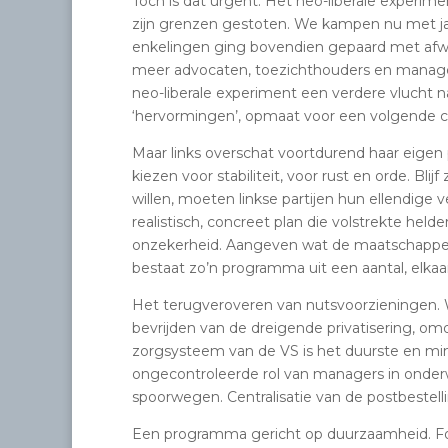
Toch is dat urgent. Het neo-liberale experimen
zijn grenzen gestoten. We kampen nu met j
enkelingen ging bovendien gepaard met afwe
meer advocaten, toezichthouders en managers
neo-liberale experiment een verdere vlucht n
‘hervormingen’, opmaat voor een volgende cri
Maar links overschat voortdurend haar eigen p
kiezen voor stabiliteit, voor rust en orde. Blij
willen, moeten linkse partijen hun ellendig
realistisch, concreet plan die volstrekte held
onzekerheid. Aangeven wat de maatschappelij
bestaat zo’n programma uit een aantal, elka
Het terugveroveren van nutsvoorzieningen. 
bevrijden van de dreigende privatisering, omd
zorgsysteem van de VS is het duurste en min
ongecontroleerde rol van managers in onderw
spoorwegen. Centralisatie van de postbestelli
Een programma gericht op duurzaamheid. Fo