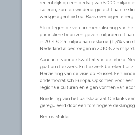
recentelijk op een bedrag van 5.000 miljard
isoleren, zon- en windenergie echt aan te sli
werkgelegenheid op. Baas over eigen energi
Strijd tegen de vercommercialisering van het
particuliere bedrijven geven miljarden uit
in 2014 € 2.4 miljard aan reklame (11,3% van
Nederland al bedroegen in 2010 € 2,6 miljard.
Aandacht voor de kwaliteit van de arbeid. Ne
gaat om flexwerk. En flexwerk betekent uitzic
Herziening van de visie op Brussel. Een ei
ondemocratisch Europa. Opkomen voor een h
regionale culturen en eigen vormen van eco
Breideling van het bankkapitaal. Ondanks ee
gereguleerd door een fors hogere dekkingsg
Bertus Mulder