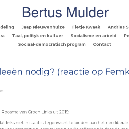
deling
Jaap Nieuwenhuize
Fietje Kwaak
Andries 
ra
Taal, polityk en kultuer
Socialisme en arbeid
Pe
Sociaal-democratisch program
Contact
deeën nodig? (reactie op Fem
es
e Roosma van Groen Links uit 2015:
links niet in staat is tegenwicht te bieden aan het neo-liberali