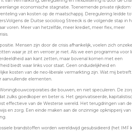
t van vermarkting, deregulering en flexibilisering is door de crisi
arenlange economische stagnatie. Toenemende private rijkdom 
nteling van kosten op de maatschappij. Deregulering leidde to
.Volgens de Duitse socioloog Streeck is de volgende stap in h
aar voren. Meer van hetzelfde, meer krediet, meer flex, meer
sis.
ositie. Mensen zijn door de crisis afhankelijk, voelen zich onzeke
f zitten waar je zit en verroer je niet. Als we een programma voor l
e verdeeldheid aan kant zetten, maar bovenal komen met een
erheid biedt waar links voor staat. Geen onduidelijkheid en
ke kosten van de neo-liberale vermarkting zijn. Wat mij betreft
ar aanvullende elementen.
Woningbouwcorporaties die bouwen, en niet speculeren. De zor
at zulks goedkoper en beter is. Het geprivatiseerde, kapitalistis
st effectieve van de Westerse wereld. Het terugdringen van de
ijs en zorg. Een einde maken aan de onzinnige opknipperij van
ng.
ssiele brandstoffen worden wereldwijd gesubsidieerd (het IMF