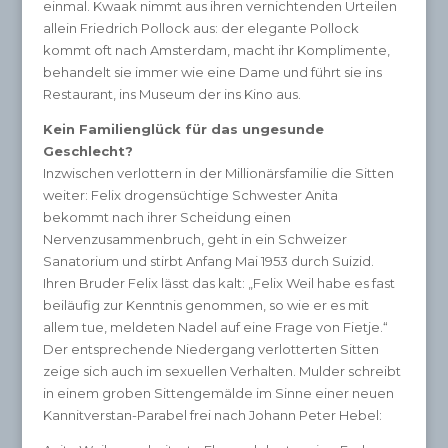
einmal. Kwaak nimmt aus ihren vernichtenden Urteilen
allein Friedrich Pollock aus: der elegante Pollock
kommt oft nach Amsterdam, macht ihr Komplimente,
behandelt sie immer wie eine Dame und führt sie ins
Restaurant, ins Museum der ins Kino aus.
Kein Familienglück für das ungesunde
Geschlecht?
Inzwischen verlottern in der Millionärsfamilie die Sitten
weiter: Felix drogensüchtige Schwester Anita
bekommt nach ihrer Scheidung einen
Nervenzusammenbruch, geht in ein Schweizer
Sanatorium und stirbt Anfang Mai 1953 durch Suizid.
Ihren Bruder Felix lässt das kalt: „Felix Weil habe es fast
beiläufig zur Kenntnis genommen, so wie er es mit
allem tue, meldeten Nadel auf eine Frage von Fietje.“
Der entsprechende Niedergang verlotterten Sitten
zeige sich auch im sexuellen Verhalten. Mulder schreibt
in einem groben Sittengemälde im Sinne einer neuen
Kannitverstan-Parabel frei nach Johann Peter Hebel: