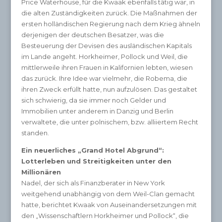
Price Waterhouse, für die Kwaak ebenfalls tätig war, in
die alten Zuständigkeiten zurück. Die Maßnahmen der
ersten holländischen Regierung nach dem Krieg ähneln
derjenigen der deutschen Besatzer, was die
Besteuerung der Devisen des ausländischen Kapitals
im Lande angeht. Horkheimer, Pollock und Weil, die
mittlerweile ihren Frauen in Kalifornien lebten, wiesen
das zurück. Ihre Idee war vielmehr, die Robema, die
ihren Zweck erfüllt hatte, nun aufzulösen. Das gestaltet
sich schwierig, da sie immer noch Gelder und
Immobilien unter anderem in Danzig und Berlin
verwaltete, die unter polnischem, bzw. alliiertem Recht
standen.
Ein neuerliches „Grand Hotel Abgrund“:
Lotterleben und Streitigkeiten unter den
Millionären
Nadel, der sich als Finanzberater in New York
weitgehend unabhängig von dem Weil-Clan gemacht
hatte, berichtet Kwaak von Auseinandersetzungen mit
den „Wissenschaftlern Horkheimer und Pollock“, die