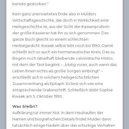
bereits gestorben.“
Kein ganz unerwartetes Ende also in Mulders
Wirtschaftsgeschichte, die doch in Wirklichkeit eine
Heilsgeschichte ist, aus der Sicht der Kassenprüferin:
der große Kassierer hat ihn zu sich genommen. Das
ganze Buch gleicht so einem schlechten
Herbstgedicht. Kwaak selbst lebt noch bis 1990. Damit
schließt sich so auch ein hermeneutischer Kreis. Das zu
Beginn noch rätselhaft bleibende calvinistische Motto,
mit dem der Text beginnt – „Mutig voran, auch wenn das
Leben Ihnen nichts als große Sorgen einbringt“ –
erschließt sich in solchem heilsgeschichtlichen
Zusammenhang als Epitaph: Es liest sich wie eine
entsprechende Grabinschrift. Schließlich stirbt Sophie
Kwaak am 5. Oktober 1990.
Was bleibt?
Aufklärung tut immer Not. In dem Heuhaufen der
Namen und biografischen Details findet Mulder dann
tatsächlich einige Nadeln über das schurkige Verhalten