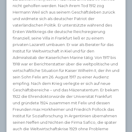
nicht geholfen werden. Nach ihrem Tod 1912 zog
Hermann Weil sich aus seinem Geschäftsleben zurück
und widmete sich als deutscher Patriot der
vaterländischen Politik. Er unterstützte während des
Ersten Weltkriegs die deutsche Reichsregierung
finanziell, seine Villa in Frankfurt ließ er zu einem
privaten Lazarett umbauen. Er war als Berater für das
Institut für Weltwirtschaft in Kiel und für den
Admiralsstab der Kaiserlichen Marine tätig. Von 1917 bis
1918 war er Berichterstatter über die weltpolitische und
wirtschaftliche Situation für Kaiser Wilhelm II, der ihn und
sein Sohn Felix am 26. August 1917 zu einer Audienz
empfing. Nach dem Krieg verlegte er sich auf neue
Geschäftsbereiche – und das Mäzenatentum. Er bekam
1922 die Ehrendoktorwürde der Universität Frankfurt
und gründete 1924 zusammen mit Felix und dessen
Freunden max Horkheimer und Friedrich Pollock das
Institut für Sozialforschung. In Argentinien übernahmen
seinen Neffen und Nichten die Firma Safico, die später
auch die Weltwirtschaftskrise 1929 ohne Probleme