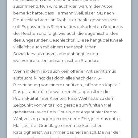
zustimmend. Nun wird auch klar, warum der Autor
bemerkt hatte, dass Hermann Weil, als er 1912 nach
Deutschland kam, an Syphilis erkrankt gewesen sein
soll. Es passt in das Schema des dekadenten Gebarens
der Reichen und folgt, wie auch die eugenische Idee
des „ungesunden Geschlechts“. Diese hängt bei Kwaak
vielleicht auch mit einem theosophischen
Sozialdarwinismus zusammenhängt, einem
weitverbreiteten antisemitischen Standard.
Wenn in dem Text auch kein offener Antisemitismus
auftaucht, klingt das doch alles nach der NS-
Bezeichnung von einem unnützen „raffenden Kapital“.
Das gilt auch für die weiteren Aussagen über die
Promiskuität ihrer Klienten: Felix Weil hatte zu dem
Zeitpunkt von Anitas Tod gerade zum fünften Mal
geheiratet; auch Felix Cousin, der Argentinier Pedro
Weil, vollzog angeblich eine neue Ehe, jetzt das dritte
Mal, „auf der Grundlage einer mexikanischen
Katalogheirat“, was immer das heißen soll. Da war der