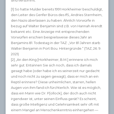
sind verstimmt.
[1] So hatte Mulder bereits 1991 Horkheimer beschuldigt,
den Leiter des Genfer Büros des IfS, Andries Sternheim,
den Nazis überlassen zu haben. Ähnlich Vorwürfe in
bezug auf Walter Benjamin sind z.B. von Hannah Arendt
bekannt etc. Eine Anzeige mit entsprechenden
Vorwürfen erschien beispielsweise dieses Jahr an
Benjamins 81. Todestag in der TAZ: „Vor 81 Jahren starb
Walter Benjamin in Port Bou. Hintergründe.“ (TAZ, 26. 9.
2021)
[2] „An den King [Horkheimer, B.M.] erinnere ich mich
sehr gut: Entsinnen Sie sich noch, dass ich damals
gesagt habe (oder habe ich es seinerzeit nur gedacht
und noch nicht zu sagen gewagt), dass er mich an ein
Reptil erinnere? Diese unheimlichen, starren, hellen
Augen von ihm fand ich fürchterlich. Wie ist es möglich,
dass ein Mann wie Dr. P[ollock], der doch auch nicht
irgendwer ist, unter seinen Einfluss gerät? Es scheint,
dass große Intelligenz und Gelehrsamkeit sehr oft mit
einem Mangel an Menschenkenntnis einhergehen —