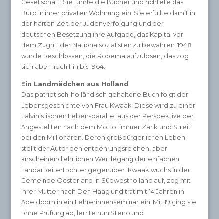
Gesellschaft. Sie führte die Bücher und richtete das
Büro in ihrer privaten Wohnung ein. Sie erfüllte damit in
der harten Zeit der Judenverfolgung und der
deutschen Besetzung ihre Aufgabe, das Kapital vor
dem Zugriff der Nationalsozialisten zu bewahren. 1948
wurde beschlossen, die Robema aufzulösen, das zog
sich aber noch hin bis 1964.
Ein Landmädchen aus Holland
Das patriotisch-holländisch gehaltene Buch folgt der
Lebensgeschichte von Frau Kwaak. Diese wird zu einer
calvinistischen Lebensparabel aus der Perspektive der
Angestellten nach dem Motto: immer Zank und Streit
bei den Millionären. Deren großbürgerlichen Leben
stellt der Autor den entbehrungsreichen, aber
anscheinend ehrlichen Werdegang der einfachen
Landarbeitertochter gegenüber. Kwaak wuchs in der
Gemeinde Oosterland in Südwestholland auf, zog mit
ihrer Mutter nach Den Haag und trat mit 14 Jahren in
Apeldoorn in ein Lehrerinnenseminar ein. Mit 19 ging sie
ohne Prüfung ab, lernte nun Steno und