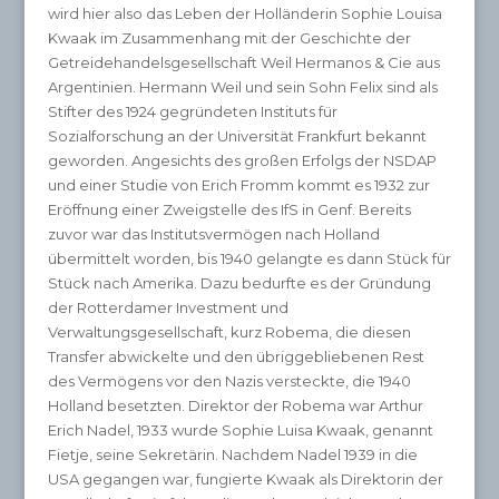
wird hier also das Leben der Holländerin Sophie Louisa
Kwaak im Zusammenhang mit der Geschichte der
Getreidehandelsgesellschaft Weil Hermanos & Cie aus
Argentinien. Hermann Weil und sein Sohn Felix sind als
Stifter des 1924 gegründeten Instituts für
Sozialforschung an der Universität Frankfurt bekannt
geworden. Angesichts des großen Erfolgs der NSDAP
und einer Studie von Erich Fromm kommt es 1932 zur
Eröffnung einer Zweigstelle des IfS in Genf. Bereits
zuvor war das Institutsvermögen nach Holland
übermittelt worden, bis 1940 gelangte es dann Stück für
Stück nach Amerika. Dazu bedurfte es der Gründung
der Rotterdamer Investment und
Verwaltungsgesellschaft, kurz Robema, die diesen
Transfer abwickelte und den übriggebliebenen Rest
des Vermögens vor den Nazis versteckte, die 1940
Holland besetzten. Direktor der Robema war Arthur
Erich Nadel, 1933 wurde Sophie Luisa Kwaak, genannt
Fietje, seine Sekretärin. Nachdem Nadel 1939 in die
USA gegangen war, fungierte Kwaak als Direktorin der