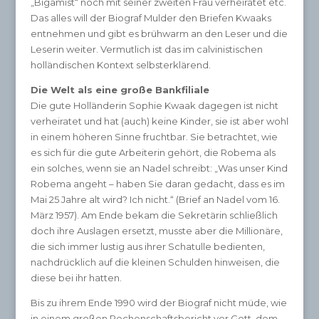
„Bigamist“ noch mit seiner zweiten Frau verheiratet etc.
Das alles will der Biograf Mulder den Briefen Kwaaks
entnehmen und gibt es brühwarm an den Leser und die
Leserin weiter. Vermutlich ist das im calvinistischen
holländischen Kontext selbsterklärend.
Die Welt als eine große Bankfiliale
Die gute Holländerin Sophie Kwaak dagegen ist nicht
verheiratet und hat (auch) keine Kinder, sie ist aber wohl
in einem höheren Sinne fruchtbar. Sie betrachtet, wie
es sich für die gute Arbeiterin gehört, die Robema als
ein solches, wenn sie an Nadel schreibt: „Was unser Kind
Robema angeht – haben Sie daran gedacht, dass es im
Mai 25 Jahre alt wird? Ich nicht.“ (Brief an Nadel vom 16.
März 1957). Am Ende bekam die Sekretärin schließlich
doch ihre Auslagen ersetzt, musste aber die Millionäre,
die sich immer lustig aus ihrer Schatulle bedienten,
nachdrücklich auf die kleinen Schulden hinweisen, die
diese bei ihr hatten.
Bis zu ihrem Ende 1990 wird der Biograf nicht müde, wie
in einem großen Rechenschaftsbericht vor Gott, dem