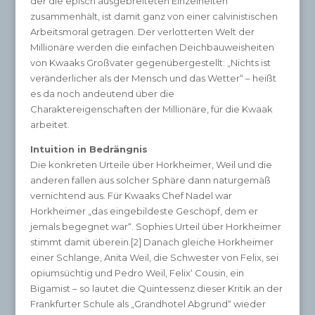
der die episch ausgebreiteten Einzelheiten
zusammenhält, ist damit ganz von einer calvinistischen
Arbeitsmoral getragen. Der verlotterten Welt der
Millionäre werden die einfachen Deichbauweisheiten
von Kwaaks Großvater gegenübergestellt: „Nichts ist
veränderlicher als der Mensch und das Wetter“ – heißt
es da noch andeutend über die
Charaktereigenschaften der Millionäre, für die Kwaak
arbeitet.
Intuition in Bedrängnis
Die konkreten Urteile über Horkheimer, Weil und die
anderen fallen aus solcher Sphäre dann naturgemäß
vernichtend aus. Für Kwaaks Chef Nadel war
Horkheimer „das eingebildeste Geschöpf, dem er
jemals begegnet war“. Sophies Urteil über Horkheimer
stimmt damit überein.[2] Danach gleiche Horkheimer
einer Schlange, Anita Weil, die Schwester von Felix, sei
opiumsüchtig und Pedro Weil, Felix‘ Cousin, ein
Bigamist – so lautet die Quintessenz dieser Kritik an der
Frankfurter Schule als „Grandhotel Abgrund“ wieder