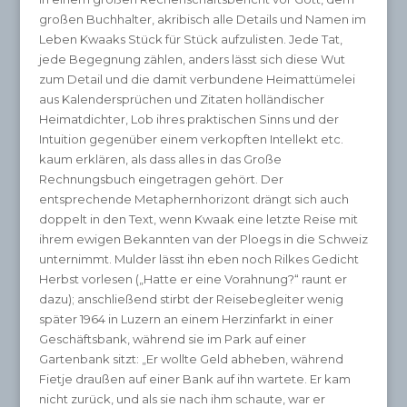
großen Buchhalter, akribisch alle Details und Namen im
Leben Kwaaks Stück für Stück aufzulisten. Jede Tat,
jede Begegnung zählen, anders lässt sich diese Wut
zum Detail und die damit verbundene Heimattümelei
aus Kalendersprüchen und Zitaten holländischer
Heimatdichter, Lob ihres praktischen Sinns und der
Intuition gegenüber einem verkopften Intellekt etc.
kaum erklären, als dass alles in das Große
Rechnungsbuch eingetragen gehört. Der
entsprechende Metaphernhorizont drängt sich auch
doppelt in den Text, wenn Kwaak eine letzte Reise mit
ihrem ewigen Bekannten van der Ploegs in die Schweiz
unternimmt. Mulder lässt ihn eben noch Rilkes Gedicht
Herbst vorlesen („Hatte er eine Vorahnung?“ raunt er
dazu); anschließend stirbt der Reisebegleiter wenig
später 1964 in Luzern an einem Herzinfarkt in einer
Geschäftsbank, während sie im Park auf einer
Gartenbank sitzt: „Er wollte Geld abheben, während
Fietje draußen auf einer Bank auf ihn wartete. Er kam
nicht zurück, und als sie nach ihm schaute, war er