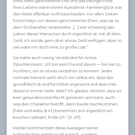
Anita Weils gescheiterte Ehe und das traurige Ende
ihres Lebens waren keine Ausnahme. Familienglück war
den Weils offenbar nicht beschieden; von allen Seiten
hörte Fietje von diesen gescheiterten Ehen, was sie zu
dem Stoßseufzer veranlasste: „[…] wie schwierig das
Leben dieser Menschen doch eigentlich ist, mit all dem
Geld. Ich würde gern über etwas Geld verfügen, aber so
viel wäre mir doch eine zu große Last.“
Sie hatte auch wenig Verständnis für Anitas
Opiumkonsum: „Ich bin kein Freund davon — bin viel zu
nüchtern, um so etwas verstehen zu können. Jeder
normale Mensch sieht doch von selbst ein, dass das
grundfalsch ist und furchtbar ungesund und dass man
dadurch immer tiefer sinkt? Ich glaube ohnehin, dass es
kein gesundes Geschlecht gewesen sein kann, auch
was den Charakter betrifft, denn beide Nachkommen
[Felix und Anita, B.M.] benehmen sich eigentlich ein
bisschen seltsam, finde ich.“ (S. 217)
Mulder kommentiert diese Aussagen seiner
holländischen Heldin nicht kritisch, sondern