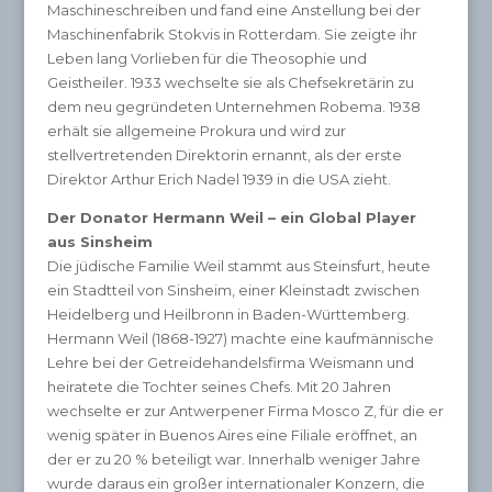
Maschineschreiben und fand eine Anstellung bei der
Maschinenfabrik Stokvis in Rotterdam. Sie zeigte ihr
Leben lang Vorlieben für die Theosophie und
Geistheiler. 1933 wechselte sie als Chefsekretärin zu
dem neu gegründeten Unternehmen Robema. 1938
erhält sie allgemeine Prokura und wird zur
stellvertretenden Direktorin ernannt, als der erste
Direktor Arthur Erich Nadel 1939 in die USA zieht.
Der Donator Hermann Weil – ein Global Player
aus Sinsheim
Die jüdische Familie Weil stammt aus Steinsfurt, heute
ein Stadtteil von Sinsheim, einer Kleinstadt zwischen
Heidelberg und Heilbronn in Baden-Württemberg.
Hermann Weil (1868-1927) machte eine kaufmännische
Lehre bei der Getreidehandelsfirma Weismann und
heiratete die Tochter seines Chefs. Mit 20 Jahren
wechselte er zur Antwerpener Firma Mosco Z, für die er
wenig später in Buenos Aires eine Filiale eröffnet, an
der er zu 20 % beteiligt war. Innerhalb weniger Jahre
wurde daraus ein großer internationaler Konzern, die