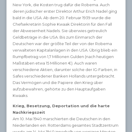
New York, die Kosten trug dafür die Robema. Auch
deren jüdischer erster Direktor Arthur Erich Nadel ging
bald in die USA. Ab dem 20. Februar 1939 wurde die
Chefsekretärin Sophie Kwaak Direktorin für den Fall
der Abwesenheit Nadels. Sie überwies getreulich
Geldbeträge in die USA. Bis zum Einmarsch der
Deutschen war der größte Teil der von der Robema
verwalteten Kapitalanlagen in den USA. Übrig blieb ein
Rumpfbetrag von 1,7 Millionen Gulden (nach heutigen
Maßstäben etwa 15 Millionen €). Auch waren
verschiedene Aktien, darunter solche der IG-Farben, in
Safes verschiedener Banken Hollands untergebracht.
Das Vermögen und die Papiere den Krieg über
aufzubewahren, gehörte zu den Hauptaufgaben
Kwaaks.
Krieg, Besetzung, Deportation und die harte
Nachkriegszeit
Am 10. Mai 1940 marschierten die Deutschen in den
Niederlanden ein. Rotterdams gesamtes Stadtzentrum
wurde am 14. Mai 1940 innerhalb von wenigen Minuten