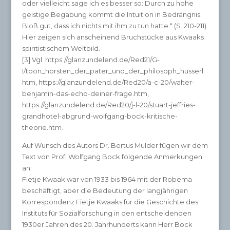
oder vielleicht sage ich es besser so: Durch zu hohe
geistige Begabung kommt die Intuition in Bedrängnis.
Bloß gut, dass ich nichts mit ihm zu tun hatte.“ (S. 210-211).
Hier zeigen sich anscheinend Bruchstücke aus Kwaaks
spiritistischem Weltbild.
[3] Vgl. https://glanzundelend.de/Red21/G-
I/toon_horsten_der_pater_und_der_philosoph_husserl.
htm, https://glanzundelend.de/Red20/a-c-20/walter-
benjamin-das-echo-deiner-frage.htm,
https://glanzundelend.de/Red20/j-l-20/stuart-jeffries-
grandhotel-abgrund-wolfgang-bock-kritische-
theorie.htm.
Auf Wunsch des Autors Dr. Bertus Mulder fügen wir dem
Text von Prof. Wolfgang Bock folgende Anmerkungen
an:
Fietje Kwaak war von 1933 bis 1964 mit der Robema
beschäftigt, aber die Bedeutung der langjährigen
Korrespondenz Fietje Kwaaks für die Geschichte des
Instituts für Sozialforschung in den entscheidenden
1930er Jahren des 20. Jahrhunderts kann Herr Bock