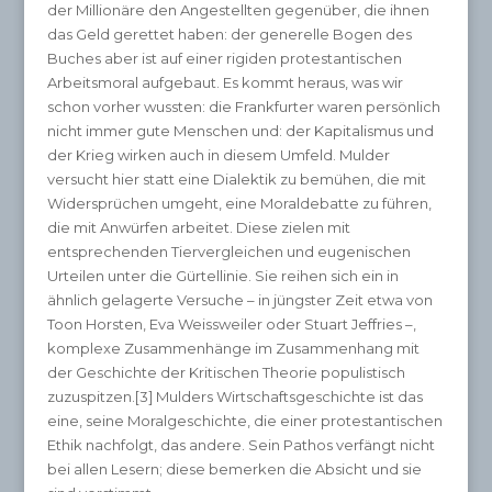
der Millionäre den Angestellten gegenüber, die ihnen
das Geld gerettet haben: der generelle Bogen des
Buches aber ist auf einer rigiden protestantischen
Arbeitsmoral aufgebaut. Es kommt heraus, was wir
schon vorher wussten: die Frankfurter waren persönlich
nicht immer gute Menschen und: der Kapitalismus und
der Krieg wirken auch in diesem Umfeld. Mulder
versucht hier statt eine Dialektik zu bemühen, die mit
Widersprüchen umgeht, eine Moraldebatte zu führen,
die mit Anwürfen arbeitet. Diese zielen mit
entsprechenden Tiervergleichen und eugenischen
Urteilen unter die Gürtellinie. Sie reihen sich ein in
ähnlich gelagerte Versuche – in jüngster Zeit etwa von
Toon Horsten, Eva Weissweiler oder Stuart Jeffries –,
komplexe Zusammenhänge im Zusammenhang mit
der Geschichte der Kritischen Theorie populistisch
zuzuspitzen.[3] Mulders Wirtschaftsgeschichte ist das
eine, seine Moralgeschichte, die einer protestantischen
Ethik nachfolgt, das andere. Sein Pathos verfängt nicht
bei allen Lesern; diese bemerken die Absicht und sie