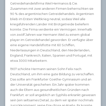
Getreidehandelsfirma Weil Hermanos & Cie.
Zusammen mit zwei anderen Firmen beherrschten sie
90 % des argentinischen Getreidehandels. Argentinien
blieb im Ersten Weltkrieg neutral, sodass Weil alle
kriegsführenden Länder mit Brotgetreide beliefern
konnte. Die Firma verdiente ein Vermögen. Innerhalb
von zwölf Jahren war Hermann Weil zu einem global
player im Getreidehandel geworden. Er verfügte über
eine eigene Handelsflotte mit 60 Schiffen,
Niederlassungen in Deutschland, den Niederlanden,
England, Frankreich, Italien, Spanien und Portugal, mit
etwa 3000 Mitarbeitern.
1907 schickte Hermann seinen Sohn Felix nach
Deutschland, um ihm eine gute Bildung zu verschaffen.
Das sollte am Frankfurter Goethe-Gymnasium und an
der Universität geschehen. Ein Jahr später kommen
auch die Eltern aus gesundheitlichen Gründen nach
Frankfurt: er soll angeblich an Syphilis erkrankt gewesen
sein (ein seltsames Detail, zu dem wir später nochmals
zurückkommen), seine Frau Rosa an Krebs. Ihr konnte