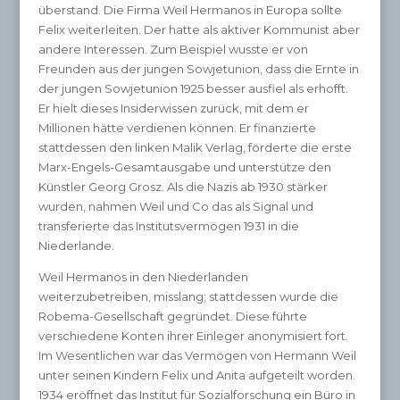
überstand. Die Firma Weil Hermanos in Europa sollte
Felix weiterleiten. Der hatte als aktiver Kommunist aber
andere Interessen. Zum Beispiel wusste er von
Freunden aus der jungen Sowjetunion, dass die Ernte in
der jungen Sowjetunion 1925 besser ausfiel als erhofft.
Er hielt dieses Insiderwissen zurück, mit dem er
Millionen hätte verdienen können. Er finanzierte
stattdessen den linken Malik Verlag, förderte die erste
Marx-Engels-Gesamtausgabe und unterstütze den
Künstler Georg Grosz. Als die Nazis ab 1930 stärker
wurden, nahmen Weil und Co das als Signal und
transferierte das Institutsvermögen 1931 in die
Niederlande.
Weil Hermanos in den Niederlanden
weiterzubetreiben, misslang; stattdessen wurde die
Robema-Gesellschaft gegründet. Diese führte
verschiedene Konten ihrer Einleger anonymisiert fort.
Im Wesentlichen war das Vermögen von Hermann Weil
unter seinen Kindern Felix und Anita aufgeteilt worden.
1934 eröffnet das Institut für Sozialforschung ein Büro in