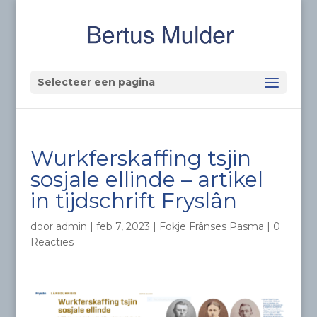
Selecteer een pagina
Wurkferskaffing tsjin
sosjale ellinde – artikel
in tijdschrift Fryslân
door
admin
|
feb 7, 2023
|
Fokje Frânses Pasma
|
0
Reacties