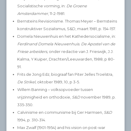
Socialistische vorming, in:
De Groene
Amsterdammer
, 11-2-1981.
Bernsteins Revisionisme. Thomas Meyer – Bernsteins
konstruktiver Sozialismus, S&D, maart 1981, p. 154-157.
Domela Nieuwenhuis en het Kathedersocialisme, in:
Ferdinand Domela Nieuwenhuis. De Apostel van de
Friese arbeiders,
onder redactie van J. Frieswijk, J.J.
Kalma, Y Kuiper, Drachten/Leeuwarden, 1988, p 80-
91.
Frits de Jong Edz, biograaf fan Piter Jelles Troelstra,
De Strikel
, oktober 1989, 10, p 3-5.
Willem Banning – volksopvoeder tussen
vrijzinnigheid en orthodoxie,
S&D
november 1989, p.
335-350.
Calvinisme en communisme bij Ger Harmsen,
S&D
1994, p. 310-314.
Max Zwalf (1901-1954) and his vision on post-war