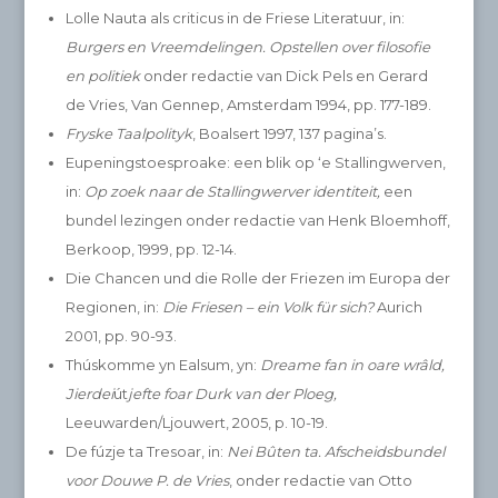
Lolle Nauta als criticus in de Friese Literatuur, in:
Burgers en Vreemdelingen. Opstellen over filosofie
en politiek
onder redactie van Dick Pels en Gerard
de Vries, Van Gennep, Amsterdam 1994, pp. 177-189.
Fryske Taalpolityk
, Boalsert 1997, 137 pagina’s.
Eupeningstoesproake: een blik op ‘e Stallingwerven,
in:
Op zoek naar de Stallingwerver identiteit,
een
bundel lezingen onder redactie van Henk Bloemhoff,
Berkoop, 1999, pp. 12-14.
Die Chancen und die Rolle der Friezen im Europa der
Regionen, in:
Die Friesen – ein Volk für sich?
Aurich
2001, pp. 90-93.
Thúskomme yn Ealsum, yn:
Dreame fan in oare wrâld,
Jierdei
út
jefte foar Durk van der Ploeg,
Leeuwarden/Ljouwert, 2005, p. 10-19.
De fúzje ta Tresoar, in:
Nei Bûten ta. Afscheidsbundel
voor Douwe P. de Vries
, onder redactie van Otto