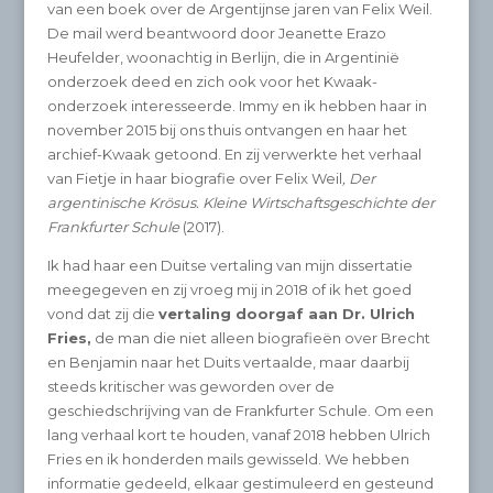
van een boek over de Argentijnse jaren van Felix Weil.
De mail werd beantwoord door Jeanette Erazo
Heufelder, woonachtig in Berlijn, die in Argentinië
onderzoek deed en zich ook voor het Kwaak-
onderzoek interesseerde. Immy en ik hebben haar in
november 2015 bij ons thuis ontvangen en haar het
archief-Kwaak getoond. En zij verwerkte het verhaal
van Fietje in haar biografie over Felix Weil
, Der
argentinische Krösus. Kleine Wirtschaftsgeschichte der
Frankfurter Schule
(2017).
Ik had haar een Duitse vertaling van mijn dissertatie
meegegeven en zij vroeg mij in 2018 of ik het goed
vond dat zij die
vertaling doorgaf aan Dr. Ulrich
Fries,
de man die niet alleen biografieën over Brecht
en Benjamin naar het Duits vertaalde, maar daarbij
steeds kritischer was geworden over de
geschiedschrijving van de Frankfurter Schule. Om een
lang verhaal kort te houden, vanaf 2018 hebben Ulrich
Fries en ik honderden mails gewisseld. We hebben
informatie gedeeld, elkaar gestimuleerd en gesteund