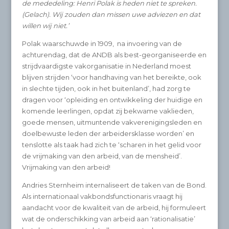
de mededeling: Henri Polak is heden niet te spreken.
(Gelach). Wij zouden dan missen uwe adviezen en dat
willen wij niet.’
Polak waarschuwde in 1909, na invoering van de
achturendag, dat de ANDB als best-georganiseerde en
strijdvaardigste vakorganisatie in Nederland moest
blijven strijden ‘voor handhaving van het bereikte, ook
in slechte tijden, ook in het buitenland’, had zorg te
dragen voor ‘opleiding en ontwikkeling der huidige en
komende leerlingen, opdat zij bekwame vaklieden,
goede mensen, uitmuntende vakverenigingsleden en
doelbewuste leden der arbeidersklasse worden’ en
tenslotte als taak had zich te ‘scharen in het gelid voor
de vrijmaking van den arbeid, van de mensheid’.
Vrijmaking van den arbeid!
Andries Sternheim internaliseert de taken van de Bond.
Als internationaal vakbondsfunctionaris vraagt hij
aandacht voor de kwaliteit van de arbeid, hij formuleert
wat de onderschikking van arbeid aan ‘rationalisatie’