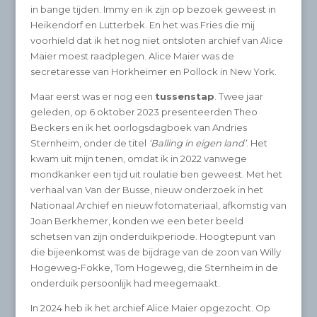
in bange tijden. Immy en ik zijn op bezoek geweest in
Heikendorf en Lutterbek. En het was Fries die mij
voorhield dat ik het nog niet ontsloten archief van Alice
Maier moest raadplegen. Alice Maier was de
secretaresse van Horkheimer en Pollock in New York.
Maar eerst was er nog een
tussenstap
. Twee jaar
geleden, op 6 oktober 2023 presenteerden Theo
Beckers en ik het oorlogsdagboek van Andries
Sternheim, onder de titel
‘Balling in eigen land’
. Het
kwam uit mijn tenen, omdat ik in 2022 vanwege
mondkanker een tijd uit roulatie ben geweest. Met het
verhaal van Van der Busse, nieuw onderzoek in het
Nationaal Archief en nieuw fotomateriaal, afkomstig van
Joan Berkhemer, konden we een beter beeld
schetsen van zijn onderduikperiode. Hoogtepunt van
die bijeenkomst was de bijdrage van de zoon van Willy
Hogeweg-Fokke, Tom Hogeweg, die Sternheim in de
onderduik persoonlijk had meegemaakt.
In 2024 heb ik het archief Alice Maier opgezocht. Op