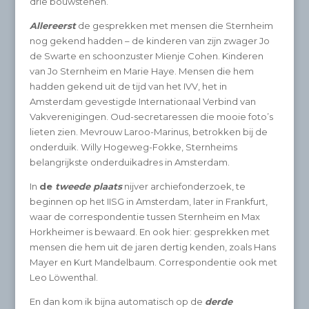
drie bouwstenen.
Allereerst
de gesprekken met mensen die Sternheim
nog gekend hadden – de kinderen van zijn zwager Jo
de Swarte en schoonzuster Mienje Cohen. Kinderen
van Jo Sternheim en Marie Haye. Mensen die hem
hadden gekend uit de tijd van het IVV, het in
Amsterdam gevestigde Internationaal Verbind van
Vakverenigingen. Oud-secretaressen die mooie foto’s
lieten zien. Mevrouw Laroo-Marinus, betrokken bij de
onderduik. Willy Hogeweg-Fokke, Sternheims
belangrijkste onderduikadres in Amsterdam.
In
de
tweede plaats
nijver archiefonderzoek, te
beginnen op het IISG in Amsterdam, later in Frankfurt,
waar de correspondentie tussen Sternheim en Max
Horkheimer is bewaard. En ook hier: gesprekken met
mensen die hem uit de jaren dertig kenden, zoals Hans
Mayer en Kurt Mandelbaum. Correspondentie ook met
Leo Löwenthal.
En dan kom ik bijna automatisch op de
derde