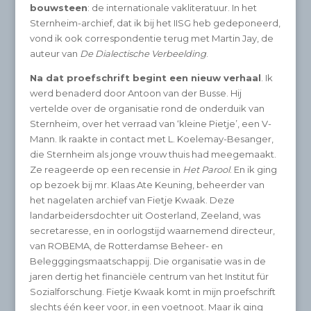
bouwsteen
: de internationale vakliteratuur. In het
Sternheim-archief, dat ik bij het IISG heb gedeponeerd,
vond ik ook correspondentie terug met Martin Jay, de
auteur van
De Dialectische Verbeelding
.
Na dat proefschrift begint een nieuw verhaal
. Ik
werd benaderd door Antoon van der Busse. Hij
vertelde over de organisatie rond de onderduik van
Sternheim, over het verraad van ‘kleine Pietje’, een V-
Mann. Ik raakte in contact met L. Koelemay-Besanger,
die Sternheim als jonge vrouw thuis had meegemaakt.
Ze reageerde op een recensie in
Het Parool
. En ik ging
op bezoek bij mr. Klaas Ate Keuning, beheerder van
het nagelaten archief van Fietje Kwaak. Deze
landarbeidersdochter uit Oosterland, Zeeland, was
secretaresse, en in oorlogstijd waarnemend directeur,
van ROBEMA, de Rotterdamse Beheer- en
Belegggingsmaatschappij. Die organisatie was in de
jaren dertig het financiële centrum van het Institut für
Sozialforschung. Fietje Kwaak komt in mijn proefschrift
slechts één keer voor, in een voetnoot. Maar ik ging