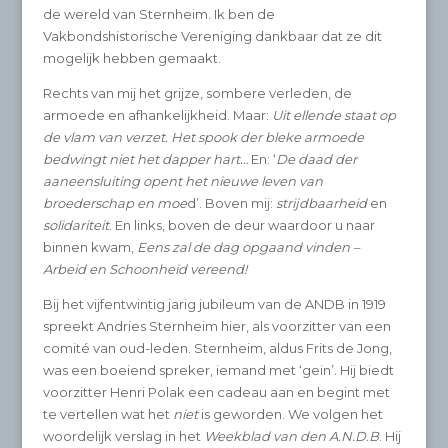
de wereld van Sternheim. Ik ben de
Vakbondshistorische Vereniging dankbaar dat ze dit
mogelijk hebben gemaakt.
Rechts van mij het grijze, sombere verleden, de
armoede en afhankelijkheid. Maar:
Uit ellende staat op
de vlam van verzet. Het spook der bleke armoede
bedwingt niet het dapper hart…
En: ‘
De daad der
aaneensluiting opent het nieuwe leven van
broederschap en moe
d’. Boven mij:
strijdbaarheid
en
solidariteit
. En links, boven de deur waardoor u naar
binnen kwam,
Eens zal de dag opgaand vinden –
Arbeid en Schoonheid vereend!
Bij het vijfentwintig jarig jubileum van de ANDB in 1919
spreekt Andries Sternheim hier, als voorzitter van een
comité van oud-leden. Sternheim, aldus Frits de Jong,
was een boeiend spreker, iemand met ‘gein’. Hij biedt
voorzitter Henri Polak een cadeau aan en begint met
te vertellen wat het
niet
is geworden. We volgen het
woordelijk verslag in het
Weekblad van den A.N.D.B
. Hij