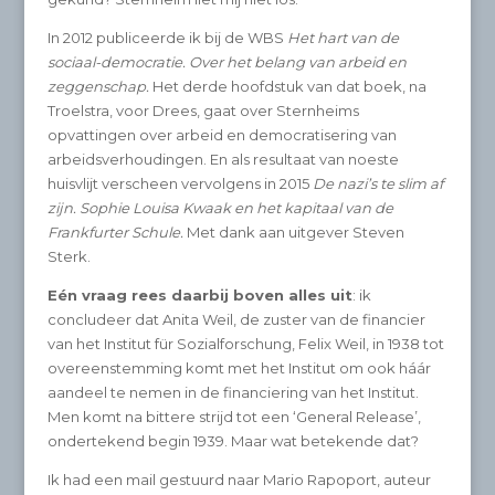
In 2012 publiceerde ik bij de WBS
Het hart van de
sociaal-democratie. Over het belang van arbeid en
zeggenschap.
Het derde hoofdstuk van dat boek, na
Troelstra, voor Drees, gaat over Sternheims
opvattingen over arbeid en democratisering van
arbeidsverhoudingen. En als resultaat van noeste
huisvlijt verscheen vervolgens in 2015
De nazi’s te slim af
zijn. Sophie Louisa Kwaak en het kapitaal van de
Frankfurter Schule.
Met dank aan uitgever Steven
Sterk.
Eén vraag rees daarbij boven alles uit
: ik
concludeer dat Anita Weil, de zuster van de financier
van het Institut für Sozialforschung, Felix Weil, in 1938 tot
overeenstemming komt met het Institut om ook háár
aandeel te nemen in de financiering van het Institut.
Men komt na bittere strijd tot een ‘General Release’,
ondertekend begin 1939. Maar wat betekende dat?
Ik had een mail gestuurd naar Mario Rapoport, auteur