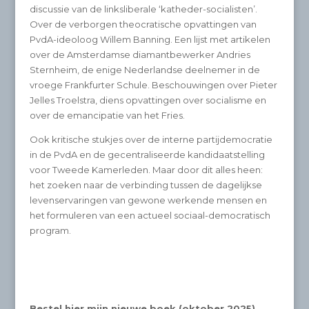
discussie van de linksliberale ‘katheder-socialisten’.
Over de verborgen theocratische opvattingen van
PvdA-ideoloog Willem Banning. Een lijst met artikelen
over de Amsterdamse diamantbewerker Andries
Sternheim, de enige Nederlandse deelnemer in de
vroege Frankfurter Schule. Beschouwingen over Pieter
Jelles Troelstra, diens opvattingen over socialisme en
over de emancipatie van het Fries.
Ook kritische stukjes over de interne partijdemocratie
in de PvdA en de gecentraliseerde kandidaatstelling
voor Tweede Kamerleden. Maar door dit alles heen:
het zoeken naar de verbinding tussen de dagelijkse
levenservaringen van gewone werkende mensen en
het formuleren van een actueel sociaal-democratisch
program.
Bestel hier mijn nieuwe boek (oktober 2025)