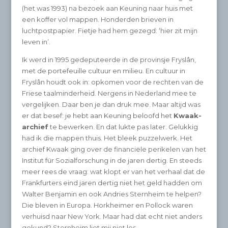
(het was 1993) na bezoek aan Keuning naar huis met
een koffer vol mappen. Honderden brieven in
luchtpostpapier. Fietje had hem gezegd: ‘hier zit mijn
leven in’.
Ik werd in 1995 gedeputeerde in de provinsje Fryslân,
met de portefeuille cultuur en milieu. En cultuur in
Fryslân houdt ook in: opkomen voor de rechten van de
Friese taalminderheid. Nergens in Nederland mee te
vergelijken. Daar ben je dan druk mee. Maar altijd was
er dat besef: je hebt aan Keuning beloofd het
Kwaak-
archief
te bewerken. En dat lukte pas later. Gelukkig
had ik die mappen thuis. Het bleek puzzelwerk. Het
archief Kwaak ging over de financiële perikelen van het
Institut für Sozialforschung in de jaren dertig. En steeds
meer rees de vraag: wat klopt er van het verhaal dat de
Frankfurters eind jaren dertig niet het geld hadden om
Walter Benjamin en ook Andries Sternheim te helpen?
Die bleven in Europa. Horkheimer en Pollock waren
verhuisd naar New York. Maar had dat echt niet anders
gekund? Sternheim liet mij niet los.