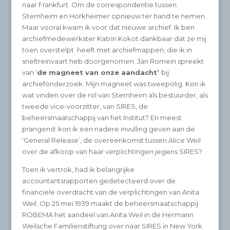
naar Frankfurt. Om de correspondentie tussen
Sternheim en Horkheimer opnieuw ter hand te nemen.
Maar vooral kwam ik voor dat nieuwe archief. Ik ben
archiefmedewerkster Katrin Kokot dankbaar dat ze mij
toen overstelpt heeft met archiefmappen, die ik in
sneltreinvaart heb doorgenomen. Jan Romein spreekt
van ‘
de magneet van onze aandacht’
bij
archiefonderzoek. Mijn magneet was tweepolig. Kon ik
wat vinden over de rol van Sternheim als bestuurder, als
tweede vice-voorzitter, van SIRES, de
beheersmaatschappij van het Institut? En meest
prangend: kon ik een nadere invulling geven aan de
‘General Release’, de overeenkomst tussen Alice Weil
over de afkoop van haar verplichtingen jegens SIRES?
Toen ik vertrok, had ik belangrijke
accountantsrapporten gedetecteerd over de
financiële overdracht van de verplichtingen van Anita
Weil. Op 25 mei 1939 maakt de beheersmaatschappij
ROBEMA het aandeel van Anita Weil in de Hermann
Weilsche Familienstiftung over naar SIRES in New York.