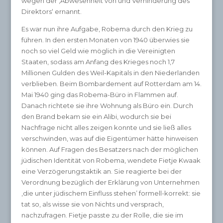
wegen der ‚Abwesenheit von und Verhinderung des
Direktors‘ ernannt.
Es war nun ihre Aufgabe, Robema durch den Krieg zu
führen. In den ersten Monaten von 1940 überwies sie
noch so viel Geld wie möglich in die Vereinigten
Staaten, sodass am Anfang des Krieges noch 1,7
Millionen Gulden des Weil-Kapitals in den Niederlanden
verblieben. Beim Bombardement auf Rotterdam am 14.
Mai 1940 ging das Robema-Büro in Flammen auf.
Danach richtete sie ihre Wohnung als Büro ein. Durch
den Brand bekam sie ein Alibi, wodurch sie bei
Nachfrage nicht alles zeigen konnte und sie ließ alles
verschwinden, was auf die Eigentümer hätte hinweisen
können. Auf Fragen des Besatzers nach der möglichen
jüdischen Identität von Robema, wendete Fietje Kwaak
eine Verzögerungstaktik an. Sie reagierte bei der
Verordnung bezüglich der Erklärung von Unternehmen
‚die unter jüdischem Einfluss stehen’ formell-korrekt: sie
tat so, als wisse sie von Nichts und versprach,
nachzufragen. Fietje passte zu der Rolle, die sie im