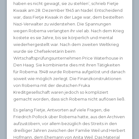
haben es nicht gewagt, sie zu stehlen’, schrieb Fietje
Kwaak am 28. Dezember 1945 an Nadel. Entscheidend
war, dass Fietje Kwaak in der Lage war, dem bestellten
Nazi-Verwalter zu widerstehen. Die Spannungen
wegen Robema verlangten ihr viel ab. Nach dem Krieg
kostete es sie Jahre, bis sie körperlich und mental
wiederhergestellt war. Nach dem zweiten Weltkrieg
wurde sie Chefsekretärin beim
Wirtschaftsprüfungsunternehmen Price Waterhouse in
Den Haag. Sie kombinierte dies mit ihren Tätigkeiten
für Robema. 1948 wurde Robema aufgelöst und danach
soweit wie möglich zerlegt. Die Finanzkonstruktionen
von Robema mit der deutschen Fruka
Kreditgesellschaft waren jedoch so kompliziert
gemacht worden, dass sich Robema nicht auflösen ließ.
Es gelang Fietje, Antworten auf viele Fragen, die
Friedrich Pollock über Robema hatte, aus den Archiven
aufzustöbern, vor allem bezüglich des Streits in den
dreißiger Jahren zwischen der Familie Weil und Herbert
Hofmann, dem Ehemann von Anita Weil. Das Material