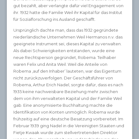
gut bezahlt, aber verlangte dafür viel Engagement von
ihr. 1932 hatte die Familie Weil ihr Kapital für das Institut
für Sozialforschung ins Ausland geschafft.
Ursprünglich dachte man, dass das 1932 gegründete
niederländische Unternehmen Weil Hermanos n.v. das
geeignete Instrument sei, dieses Kapital zu verwalten.
Als dabei Schwierigkeiten entstanden, wurde eine
neue Rechtsperson gegründet, Robema. Teilhaber
waren Felix und Anita Weil. Weil die Anteile von
Robema ‚auf den Inhaber’ lauteten, war das Eigentum
nicht zurückzuverfolgen. Der Geschäftsführer von
Robema, Arthur Erich Nadel, sorgte dafür, dass es nach
1935 keine nachweisbare Beziehung mehr zwischen
dem von ihm verwalteten Kapital und der Familie Weil
gab. Eine anonymisierte Buchhaltung machte die
Identifikation von Konten unmöglich. Robema wurde
frühzeitig auf eine deutsche Besatzung vorbereitet. Im
Februar 1939 ging Nadel in die Vereinigten Staaten und
Fietje Kwaak wurde zum stellvertretenden Direktor