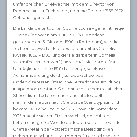
umfangreichen Briefwechsel mit dem Direktor von
Robema, Arthur Erich Nadel, über die Periode 1939-1972
Gebrauch gemacht.
Die Landarbeitertochter Sophie Louisa – genannt Fietje
– Kwaak (geboren am 9. Juli 1901 in Oosterland –
gestorben am 5. Oktober 1990 in Rotterdam), war die
Tochter aus zweiter Ehe des Landarbeiters Cornelis
Kwaak (1858 – 1909) und der Feldarbeiterin Cornelia
Willemijna van der Werf (1863 – 1941). Sie leistete fast
Unmögliches, als sie 1916 die strenge, selektive
Aufnahmeprüfung der ,Rijkskweekschool voor
Onderwijzeressen’ (staatliche Lehrerinnenausbildung)
in Apeldoorn bestand. Sie konnte mit einem staatlichen
Stipendium studieren. und stand intellektuell
niemandem etwas nach. Sie wurde Stenotypistin und
bekam 1920 eine Stelle bei R.S. Stokvis in Rotterdam.
1933 machte sie den Stellenwechsel, der in ihrem
Leben eine große Wende bedeuten sollte – sie wurde
Chefsekretärin der Rotterdamsche Belegging- en
Beheermaatschappij n.v. „Robema“, Die Stelle wurde