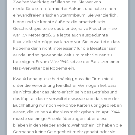
Zweiten Weltkrieg erfüllen sollte. Sie war von
niederländisch-reformierter Abkunft und hatte einen
einwandfreien arischen Stammbaum. Sie war zierlich,
blond und sie konnte äußerst diplomatisch sein.
Geschickt spielte sie das blonde, naive Frauchen – sie
war 1.57 Meter groß. Sie legte auch ausgedünnte
finanzielle Vermögensbilanzen vor. Sie erwartete, dass
Robema dann nicht ‚interessant’ für die Besatzer sein
würde und so gewann sie Zeit, um mehr Spuren zu
beseitigen. Erst im März 1944 setzte der Besatzer einen
Nazi-Verwalter bei Robema ein.
Kwaak behauptete hartnäckig, dass die Firma nicht
unter die Verordnung feindlicher Vermögen fiel, dass
sie nichts über das ‚nicht-arisch’ sein des Betriebs und
das Kapital, das er verwaltete wusste und dass von der
Buchhaltung nur noch verkohlte Karten übriggeblieben
waren, die keinen Aufschluss mehr gaben. Im April 1944
musste sie einige Anteile übertragen, aber diese
blieben in den Niederlanden: ‚Wahrscheinlich haben die
Germanen keine Gelegenheit mehr gehabt oder sie