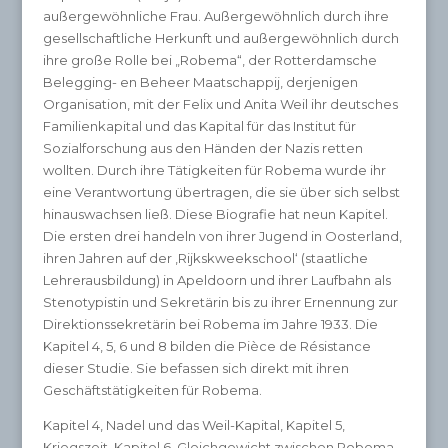
außergewöhnliche Frau. Außergewöhnlich durch ihre
gesellschaftliche Herkunft und außergewöhnlich durch
ihre große Rolle bei „Robema“, der Rotterdamsche
Belegging- en Beheer Maatschappij, derjenigen
Organisation, mit der Felix und Anita Weil ihr deutsches
Familienkapital und das Kapital für das Institut für
Sozialforschung aus den Händen der Nazis retten
wollten. Durch ihre Tätigkeiten für Robema wurde ihr
eine Verantwortung übertragen, die sie über sich selbst
hinauswachsen ließ. Diese Biografie hat neun Kapitel.
Die ersten drei handeln von ihrer Jugend in Oosterland,
ihren Jahren auf der ‚Rijkskweekschool‘ (staatliche
Lehrerausbildung) in Apeldoorn und ihrer Laufbahn als
Stenotypistin und Sekretärin bis zu ihrer Ernennung zur
Direktionssekretärin bei Robema im Jahre 1933. Die
Kapitel 4, 5, 6 und 8 bilden die Pièce de Résistance
dieser Studie. Sie befassen sich direkt mit ihren
Geschäftstätigkeiten für Robema.
Kapitel 4, Nadel und das Weil-Kapital, Kapitel 5,
Kriegszeit, Kapitel 6, Gleichgewicht zwischen Robema