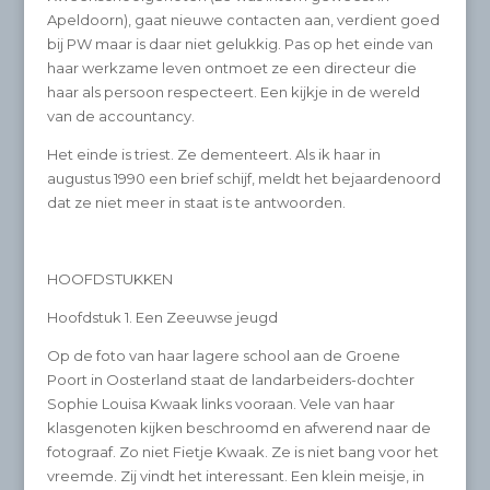
Apeldoorn), gaat nieuwe contacten aan, verdient goed
bij PW maar is daar niet gelukkig. Pas op het einde van
haar werkzame leven ontmoet ze een directeur die
haar als persoon respecteert. Een kijkje in de wereld
van de accountancy.
Het einde is triest. Ze dementeert. Als ik haar in
augustus 1990 een brief schijf, meldt het bejaardenoord
dat ze niet meer in staat is te antwoorden.
HOOFDSTUKKEN
Hoofdstuk 1. Een Zeeuwse jeugd
Op de foto van haar lagere school aan de Groene
Poort in Oosterland staat de landarbeiders-dochter
Sophie Louisa Kwaak links vooraan. Vele van haar
klasgenoten kijken beschroomd en afwerend naar de
fotograaf. Zo niet Fietje Kwaak. Ze is niet bang voor het
vreemde. Zij vindt het interessant. Een klein meisje, in