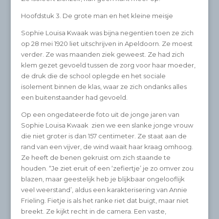
Hoofdstuk 3. De grote man en het kleine meisje
Sophie Louisa Kwaak was bijna negentien toen ze zich
op 28 mei 1920 liet uitschrijven in Apeldoorn. Ze moest
verder. Ze was maanden ziek geweest. Ze had zich
klem gezet gevoeld tussen de zorg voor haar moeder,
de druk die de school oplegde en het sociale
isolement binnen de klas, waar ze zich ondanks alles
een buitenstaander had gevoeld.
Op een ongedateerde foto uit de jonge jaren van
Sophie Louisa Kwaak zien we een slanke jonge vrouw
die niet groter is dan 157 centimeter. Ze staat aan de
rand van een vijver, de wind waait haar kraag omhoog.
Ze heeft de benen gekruist om zich staande te
houden. “Je ziet eruit of een ‘zefiertje’ je zo omver zou
blazen, maar geestelijk heb je blijkbaar ongelooflijk
veel weerstand’, aldus een karakterisering van Annie
Frieling. Fietje is als het ranke riet dat buigt, maar niet
breekt. Ze kijkt recht in de camera. Een vaste,