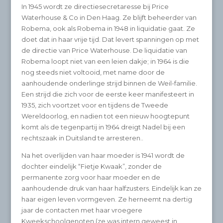
In 1945 wordt ze directiesecretaresse bij Price
Waterhouse & Co in Den Haag. Ze blijft beheerder van
Robema, ook als Robema in 1948 in liquidatie gaat. Ze
doet dat in haar vrije tijd. Dat levert spanningen op met
de directie van Price Waterhouse. De liquidatie van
Robema loopt niet van een leien dakje; in 1964 is die
nog steeds niet voltooid, met name door de
aanhoudende onderlinge strijd binnen de Weil-familie.
Een strijd die zich voor de eerste keer manifesteert in
1935, zich voortzet voor en tijdens de Tweede
Wereldoorlog, en nadien tot een nieuw hoogtepunt
komt als de tegenpartij in 1964 dreigt Nadel bij een
rechtszaak in Duitsland te arresteren..
Na het overlijden van haar moeder is 1941 wordt de
dochter eindelijk “Fietje Kwaak”, zonder de
permanente zorg voor haar moeder en de
aanhoudende druk van haar halfzusters. Eindelijk kan ze
haar eigen leven vormgeven. Ze herneemt na dertig
jaar de contacten met haar vroegere
Kweekschoolgenoten (ze was intern geweest in