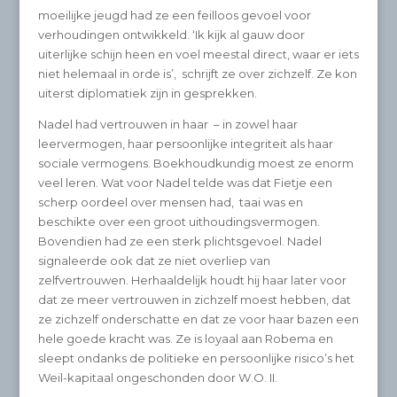
moeilijke jeugd had ze een feilloos gevoel voor
verhoudingen ontwikkeld. ‘Ik kijk al gauw door
uiterlijke schijn heen en voel meestal direct, waar er iets
niet helemaal in orde is’, schrijft ze over zichzelf. Ze kon
uiterst diplomatiek zijn in gesprekken.
Nadel had vertrouwen in haar – in zowel haar
leervermogen, haar persoonlijke integriteit als haar
sociale vermogens. Boekhoudkundig moest ze enorm
veel leren. Wat voor Nadel telde was dat Fietje een
scherp oordeel over mensen had, taai was en
beschikte over een groot uithoudingsvermogen.
Bovendien had ze een sterk plichtsgevoel. Nadel
signaleerde ook dat ze niet overliep van
zelfvertrouwen. Herhaaldelijk houdt hij haar later voor
dat ze meer vertrouwen in zichzelf moest hebben, dat
ze zichzelf onderschatte en dat ze voor haar bazen een
hele goede kracht was. Ze is loyaal aan Robema en
sleept ondanks de politieke en persoonlijke risico’s het
Weil-kapitaal ongeschonden door W.O. II.