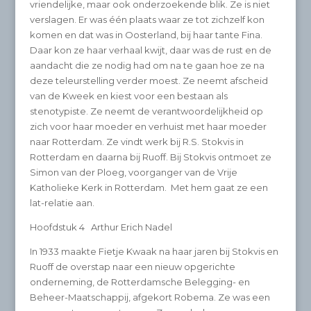
vriendelijke, maar ook onderzoekende blik. Ze is niet
verslagen. Er was één plaats waar ze tot zichzelf kon
komen en dat was in Oosterland, bij haar tante Fina.
Daar kon ze haar verhaal kwijt, daar was de rust en de
aandacht die ze nodig had om na te gaan hoe ze na
deze teleurstelling verder moest. Ze neemt afscheid
van de Kweek en kiest voor een bestaan als
stenotypiste. Ze neemt de verantwoordelijkheid op
zich voor haar moeder en verhuist met haar moeder
naar Rotterdam. Ze vindt werk bij R.S. Stokvis in
Rotterdam en daarna bij Ruoff. Bij Stokvis ontmoet ze
Simon van der Ploeg, voorganger van de Vrije
Katholieke Kerk in Rotterdam. Met hem gaat ze een
lat-relatie aan.
Hoofdstuk 4 Arthur Erich Nadel
In 1933 maakte Fietje Kwaak na haar jaren bij Stokvis en
Ruoff de overstap naar een nieuw opgerichte
onderneming, de Rotterdamsche Belegging- en
Beheer-Maatschappij, afgekort Robema. Ze was een