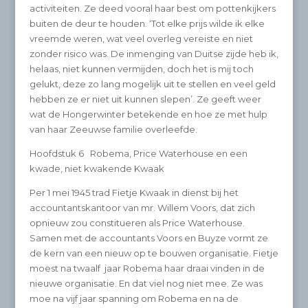
activiteiten. Ze deed vooral haar best om pottenkijkers
buiten de deur te houden. ‘Tot elke prijs wilde ik elke
vreemde weren, wat veel overleg vereiste en niet
zonder risico was. De inmenging van Duitse zijde heb ik,
helaas, niet kunnen vermijden, doch het is mij toch
gelukt, deze zo lang mogelijk uit te stellen en veel geld
hebben ze er niet uit kunnen slepen’. Ze geeft weer
wat de Hongerwinter betekende en hoe ze met hulp
van haar Zeeuwse familie overleefde.
Hoofdstuk 6 Robema, Price Waterhouse en een
kwade, niet kwakende Kwaak
Per 1 mei 1945 trad Fietje Kwaak in dienst bij het
accountantskantoor van mr. Willem Voors, dat zich
opnieuw zou constitueren als Price Waterhouse.
Samen met de accountants Voors en Buyze vormt ze
de kern van een nieuw op te bouwen organisatie. Fietje
moest na twaalf jaar Robema haar draai vinden in de
nieuwe organisatie. En dat viel nog niet mee. Ze was
moe na vijf jaar spanning om Robema en na de