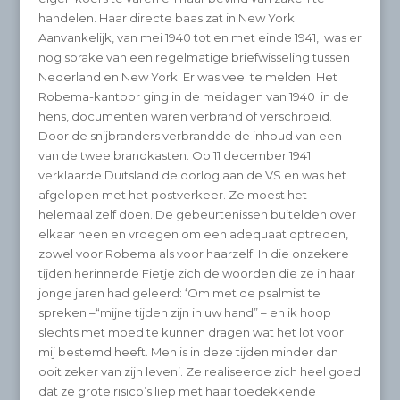
handelen. Haar directe baas zat in New York.
Aanvankelijk, van mei 1940 tot en met einde 1941, was er
nog sprake van een regelmatige briefwisseling tussen
Nederland en New York. Er was veel te melden. Het
Robema-kantoor ging in de meidagen van 1940 in de
hens, documenten waren verbrand of verschroeid.
Door de snijbranders verbrandde de inhoud van een
van de twee brandkasten. Op 11 december 1941
verklaarde Duitsland de oorlog aan de VS en was het
afgelopen met het postverkeer. Ze moest het
helemaal zelf doen. De gebeurtenissen buitelden over
elkaar heen en vroegen om een adequaat optreden,
zowel voor Robema als voor haarzelf. In die onzekere
tijden herinnerde Fietje zich de woorden die ze in haar
jonge jaren had geleerd: ‘Om met de psalmist te
spreken –“mijne tijden zijn in uw hand” – en ik hoop
slechts met moed te kunnen dragen wat het lot voor
mij bestemd heeft. Men is in deze tijden minder dan
ooit zeker van zijn leven’. Ze realiseerde zich heel goed
dat ze grote risico’s liep met haar toedekkende