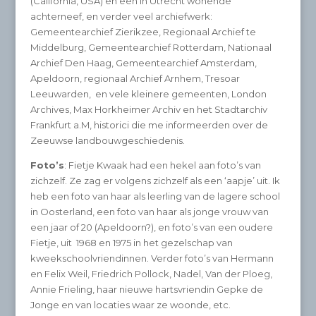
(California, USA) en een in Utrecht wonende
achterneef, en verder veel archiefwerk:
Gemeentearchief Zierikzee, Regionaal Archief te
Middelburg, Gemeentearchief Rotterdam, Nationaal
Archief Den Haag, Gemeentearchief Amsterdam,
Apeldoorn, regionaal Archief Arnhem, Tresoar
Leeuwarden, en vele kleinere gemeenten, London
Archives, Max Horkheimer Archiv en het Stadtarchiv
Frankfurt a.M, historici die me informeerden over de
Zeeuwse landbouwgeschiedenis.
Foto’s
: Fietje Kwaak had een hekel aan foto’s van
zichzelf. Ze zag er volgens zichzelf als een ‘aapje’ uit. Ik
heb een foto van haar als leerling van de lagere school
in Oosterland, een foto van haar als jonge vrouw van
een jaar of 20 (Apeldoorn?), en foto’s van een oudere
Fietje, uit 1968 en 1975 in het gezelschap van
kweekschoolvriendinnen. Verder foto’s van Hermann
en Felix Weil, Friedrich Pollock, Nadel, Van der Ploeg,
Annie Frieling, haar nieuwe hartsvriendin Gepke de
Jonge en van locaties waar ze woonde, etc.