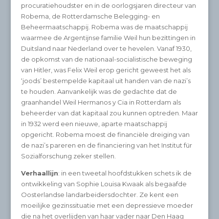
procuratiehoudster en in de oorlogsjaren directeur van
Robema, de Rotterdamsche Belegging- en
Beheermaatschappij. Robema was de maatschappij
waarmee de Argentijnse familie Weil hun bezittingen in
Duitsland naar Nederland over te hevelen. Vanaf 1930,
de opkomst van de nationaal-socialistische beweging
van Hitler, was Felix Weil erop gericht geweest het als
‘joods’ bestempelde kapitaal uit handen van de nazi’s
te houden. Aanvankelijk was de gedachte dat de
graanhandel Weil Hermanos y Cia in Rotterdam als
beheerder van dat kapitaal zou kunnen optreden. Maar
in 1932 werd een nieuwe, aparte maatschappij
opgericht. Robema moest de financiële dreiging van
de nazi’s pareren en de financiering van het Institut für
Sozialforschung zeker stellen.
Verhaallijn
: in een tweetal hoofdstukken schets ik de
ontwikkeling van Sophie Louisa Kwaak als begaafde
Oosterlandse landarbeidersdochter. Ze kent een
moeilijke gezinssituatie met een depressieve moeder
die na het overlijden van haar vader naar Den Haag