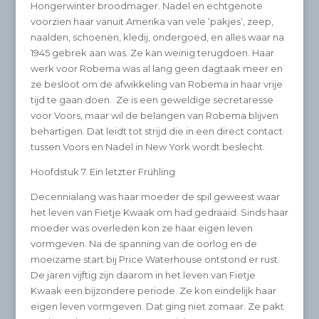
Hongerwinter broodmager. Nadel en echtgenote
voorzien haar vanuit Amerika van vele ‘pakjes’, zeep,
naalden, schoenen, kledij, ondergoed, en alles waar na
1945 gebrek aan was. Ze kan weinig terugdoen. Haar
werk voor Robema was al lang geen dagtaak meer en
ze besloot om de afwikkeling van Robema in haar vrije
tijd te gaan doen. Ze is een geweldige secretaresse
voor Voors, maar wil de belangen van Robema blijven
behartigen. Dat leidt tot strijd die in een direct contact
tussen Voors en Nadel in New York wordt beslecht.
Hoofdstuk 7. Ein letzter Frühling
Decennialang was haar moeder de spil geweest waar
het leven van Fietje Kwaak om had gedraaid. Sinds haar
moeder was overleden kon ze haar eigen leven
vormgeven. Na de spanning van de oorlog en de
moeizame start bij Price Waterhouse ontstond er rust.
De jaren vijftig zijn daarom in het leven van Fietje
Kwaak een bijzondere periode. Ze kon eindelijk haar
eigen leven vormgeven. Dat ging niet zomaar. Ze pakt