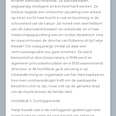
ervaren stenosecretaresse. Ze was bekwaam,
slagvaardig, intelligent en kon heel hard werken. Ze
hield er tegelijk een onthechte opvatting over arbeid
op na en zocht haar kracht in rust en bezinning, in de
schoonheid van de natuur. Ze moest niet veel hebben
van de zakenwereld waarin ze verkeerde, en in haar
maatschappijopvatting was ze ronduit idealistisch. Hoe
en waarom kwam de directie van Robema uit bij Fietje
Kwaak? Die vraag prangt omdat ze daar een
vertrouwenspositie zou gaan innemen. Ze werd
benoemd tot directiesecretaris, in 1938 werd ze
algemeen procuratiehoudster en in 1939 waarnemend
directeur. In dit hoofdstuk ga ik uitvoerig in op
totstandkoming en organisatie van het Weil-kapitaal en
hoe men voorbereidingen treft om de aanstaande
bezetters vóór te zijn, maar ook op de genante strijd
om de macht binnen de familie Weil.
Hoofdstuk 5 Oorlogsperiode
Fietje Kwaak was in de oorlogsjaren gedwongen een
eigen koers te varen en naar bevind van zaken te