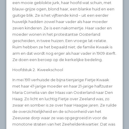
een mooie geblokte jurk, haar hoofd wat schuin, met
blauw-grijze ogen, blond haar, een blanke huid en een
guitige blik. Ze is het vijftiende kind – uit een eerder
huwelijk hadden zowel haar vader als haar moeder
zeven kinderen. Ze is een nakomertje. Haar vader en
moeder wonen in het protestantse Oosterland
gescheiden, in twee huizen. Een vroege lat-relatie.
Ruim hebben ze het bepaald niet; de familie Kwaak is
arm en dat wordt nog erger als haar vader in 1909 sterft.
Ze doen een beroep op de kerkelijke bedeling.
Hoofdstuk 2. Kweekschool
In mei 1911 verhuisde de bijna tienjarige Fietje Kwaak
met haar 47-jarige moeder en haar 21-jarige halfzuster
Maria Cornelia van der Maas van Oosterland naar Den
Haag. Zo licht en luchtig Fietje over Zeeland was, zo
zwaar en somber is ze over haar Haagse jaren. Ze ruilde
de overzichtelijkheid en de schoonheid van het
Zeeuwse dorp waar ze was opgegroeid in voor de
monotone straten van het Zeeheldenkwartier. Dat was