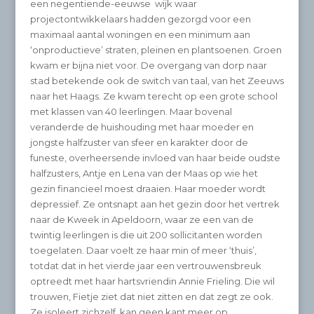
een negentiende-eeuwse wijk waar
projectontwikkelaars hadden gezorgd voor een
maximaal aantal woningen en een minimum aan
‘onproductieve’ straten, pleinen en plantsoenen. Groen
kwam er bijna niet voor. De overgang van dorp naar
stad betekende ook de switch van taal, van het Zeeuws
naar het Haags. Ze kwam terecht op een grote school
met klassen van 40 leerlingen. Maar bovenal
veranderde de huishouding met haar moeder en
jongste halfzuster van sfeer en karakter door de
funeste, overheersende invloed van haar beide oudste
halfzusters, Antje en Lena van der Maas op wie het
gezin financieel moest draaien. Haar moeder wordt
depressief. Ze ontsnapt aan het gezin door het vertrek
naar de Kweek in Apeldoorn, waar ze een van de
twintig leerlingen is die uit 200 sollicitanten worden
toegelaten. Daar voelt ze haar min of meer ‘thuis’,
totdat dat in het vierde jaar een vertrouwensbreuk
optreedt met haar hartsvriendin Annie Frieling. Die wil
trouwen, Fietje ziet dat niet zitten en dat zegt ze ook.
Ze isoleert zichzelf, kan geen kant meer op.