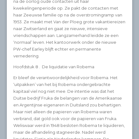
na de oorlog oude contacten uit haar
kwekelingenperiode op. Ze pakt de contacten met
haar Zeeuwse familie op na de overstromingramp van
1953. Ze maakt met Van der Ploeg grote vakantiereizen
naar Zwitserland en gaat ze nieuwe, intensieve
vriendschappen aan. Langzamerhand leidde ze een
‘normaal’ leven. Het kantoorwerk onder de nieuwe
PW-chef Earley blijft echter en permanente
vernedering.
Hoofdstuk 8 . De liquidatie van Robema
Er bleef de verantwoordelijkheid voor Robema. Het
‘uitpakken’ van het bij Robema ondergebrachte
kapitaal viel nog niet mee. De intentie was dat het
Duitse bedrijf Fruka de belangen van de Amerikaanse
en Argentijnse eigenaren in Duitsland zou behartigen.
Maar niet alleen de papieren van Robema waren
verbrand, dat gold ook voor de papieren van Fruka.
Weliswaar werd in 1948 besloten Robema te liquideren,
maar de afhandeling stagneerde. Nadel werd