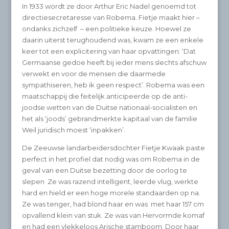
In 1933 wordt ze door Arthur Eric Nadel genoemd tot
directiesecretaresse van Robema. Fietje maakt hier –
ondanks zichzelf – een politieke keuze. Hoewel ze
daarin uiterst terughoudend was, kwam ze een enkele
keer tot een explicitering van haar opvattingen: ‘Dat
Germaanse gedoe heeft bij ieder mens slechts afschuw
verwekt en voor de mensen die daarmede
sympathiseren, heb ik geen respect’. Robema was een
maatschappij die feitelijk anticipeerde op de anti-
joodse wetten van de Duitse nationaal-socialisten en
het als ‘joods’ gebrandmerkte kapitaal van de familie
Weil juridisch moest ‘inpakken’.
De Zeeuwse landarbeidersdochter Fietje Kwaak paste
perfect in het profiel dat nodig was om Robema in de
geval van een Duitse bezetting door de oorlog te
slepen Ze was razend intelligent, leerde vlug, werkte
hard en hield er een hoge morele standaarden op na.
Ze was tenger, had blond haar en was met haar 157 cm
opvallend klein van stuk. Ze was van Hervormde komaf
en had een vlekkeloos Arische stamboom. Door haar