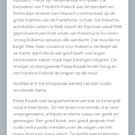
liquidator, Fietje zijn Nederlandse kompaan. De
bezoeken van Friedrich Pollock aan Amsterdam en
Rotterdam leveren een hilarisch commentaar op de
grote mannen van de Frankfurter Schule. De Robema-
activiteiten vielen na 1948 vrijwel stil. Pas toen vanaf 1958
geprobeerd werd het einde van Robema te forceren,
vroeg Robema opnieuw alle aandacht. Dat duurde tot
begin 1964. Haar coulance voor Robema verdwijnt als
ze merkt dat Pollock wel geld heeft voor eigen
interessante zaken, maar haar belangen negeert. De
vroeger zo meegaande Fietje Kwaak knokt terug en
zet Friedrich Pollock de knijper op de neus.
Hoofdstuk 9. De krimpende wereld van een ouder
wordende dame
Fietje Kwaak wist langzamerhand wel wat ze belangrijk
vond in haar leven. ‘Zo het leven overziende, is er veel
onaangenaams, al blijven er kleine oases van geluk en
genoegen. Een goed boek, een goed gesprek met
oude vertrouwde vrienden over de vragen van het
leven doet een mens goed’. Ze leidde een ingetogen