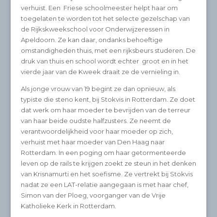
verhuist. Een Friese schoolmeester helpt haar om
toegelaten te worden tot het selecte gezelschap van
de Rijkskweekschool voor Onderwijzeressen in
Apeldoorn. Ze kan daar, ondanks behoeftige
omstandigheden thuis, met een rijksbeurs studeren. De
druk van thuis en school wordt echter groot en in het
vierde jaar van de Kweek draait ze de vernieling in.
Als jonge vrouw van 19 begint ze dan opnieuw, als
typiste die steno kent, bij Stokvis in Rotterdam. Ze doet
dat werk om haar moeder te bevrijden van de terreur
van haar beide oudste halfzusters. Ze neemt de
verantwoordelijkheid voor haar moeder op zich,
verhuist met haar moeder van Den Haag naar
Rotterdam. In een poging om haar getormenteerde
leven op de rails te krijgen zoekt ze steun in het denken
van Krisnamurti en het soefisme. Ze vertrekt bij Stokvis
nadat ze een LAT-relatie aangegaan is met haar chef,
Simon van der Ploeg, voorganger van de Vrije
Katholieke Kerk in Rotterdam.