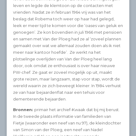
leven en legde de klemtoon op de contacten met
vrienden. Nadat ze in februari 1964 vrij was van het
beslag dat Robema toch weer op haar had gelegd,
leek er meer tijd te komen voor die ‘oases van geluk en
genoegen’. Ze kon bovendien in juli 1966 met pensioen
en samen met Van der Ploeg had ze al ‘zoveel plannen
gemaakt over wat we allemaal zouden doen als ik niet
meer naar kantoor hoefde’. Ze werkt na het
plotselinge overlijden van Van der Ploeg heel lang
door, ook omdat ze enthousiast is over haar nieuwe
PW-chef. Ze gaat er zoveel mogelijk op uit, maakt
grote reizen, maar langzaam, stap voor stap, wordt de
wereld waarin ze zich beweegt kleiner. In 1984 verhuist
ze van haar bejaardenflat naar een tehuis voor
dementerende bejaarden.
Bronnen:
primair het archief-Kwaak dat bij mij berust.
In de tweede plaats informatie van familieden van
Fietje (waaronder een neef van nu 97), de kleindochter
van Simon van der Ploeg, een neef van Nadel