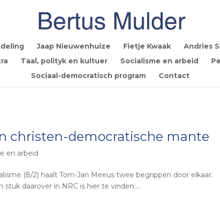
deling
Jaap Nieuwenhuize
Fietje Kwaak
Andries 
ra
Taal, polityk en kultuer
Socialisme en arbeid
Pe
Sociaal-democratisch program
Contact
 in christen-democratische mante
e en arbeid
beralisme (8/2) haalt Tom-Jan Meeus twee begrippen door elkaar:
 stuk daarover in NRC is hier te vinden:...